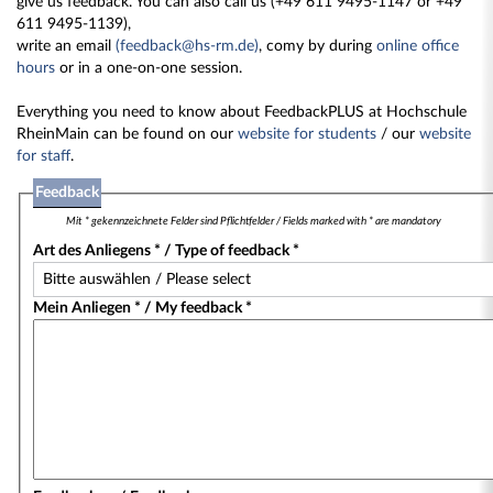
give us feedback. You can also call us (+49 611 9495-1147 or +49
611 9495-1139),
write an email
(feedback@hs-rm.de)
, comy by during
online office
hours
or in a one-on-one session.
Everything you need to know about FeedbackPLUS at Hochschule
RheinMain can be found on our
website for students
/ our
website
for staff
.
Feedback
Mit * gekennzeichnete Felder sind Pflichtfelder / Fields marked with * are mandatory
Art des Anliegens * / Type of feedback *
Mein Anliegen * / My feedback *