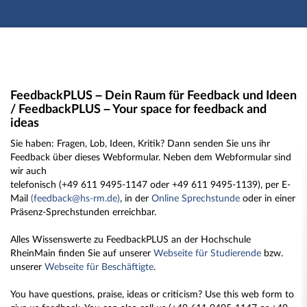
Hauptnavigation
Zweite Navigationsebene
Hauptinhalt
Fußzeile
Feedback
FeedbackPLUS – Dein Raum für Feedback und Ideen
/ FeedbackPLUS – Your space for feedback and
ideas
Sie haben: Fragen, Lob, Ideen, Kritik? Dann senden Sie uns ihr
Feedback über dieses Webformular. Neben dem Webformular sind
wir auch
telefonisch (+49 611 9495-1147 oder +49 611 9495-1139), per E-
Mail
(feedback@hs-rm.de)
, in der
Online Sprechstunde
oder in einer
Präsenz-Sprechstunden erreichbar.
Alles Wissenswerte zu FeedbackPLUS an der Hochschule
RheinMain finden Sie auf unserer
Webseite für Studierende
bzw.
unserer
Webseite für Beschäftigte
.
You have questions, praise, ideas or criticism? Use this web form to