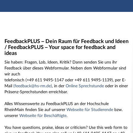
Hauptnavigation
Zweite Navigationsebene
Hauptinhalt
Fußzeile
Feedback
FeedbackPLUS – Dein Raum für Feedback und Ideen
/ FeedbackPLUS – Your space for feedback and
ideas
Sie haben: Fragen, Lob, Ideen, Kritik? Dann senden Sie uns ihr
Feedback über dieses Webformular. Neben dem Webformular sind
wir auch
telefonisch (+49 611 9495-1147 oder +49 611 9495-1139), per E-
Mail
(feedback@hs-rm.de)
, in der
Online Sprechstunde
oder in einer
Präsenz-Sprechstunden erreichbar.
Alles Wissenswerte zu FeedbackPLUS an der Hochschule
RheinMain finden Sie auf unserer
Webseite für Studierende
bzw.
unserer
Webseite für Beschäftigte
.
You have questions, praise, ideas or criticism? Use this web form to