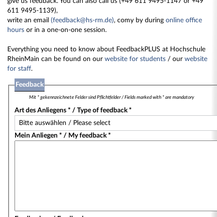
give us feedback. You can also call us (+49 611 9495-1147 or +49
611 9495-1139),
write an email
(feedback@hs-rm.de)
, comy by during
online office
hours
or in a one-on-one session.
Everything you need to know about FeedbackPLUS at Hochschule
RheinMain can be found on our
website for students
/ our
website
for staff
.
Feedback
Mit * gekennzeichnete Felder sind Pflichtfelder / Fields marked with * are mandatory
Art des Anliegens * / Type of feedback *
Mein Anliegen * / My feedback *